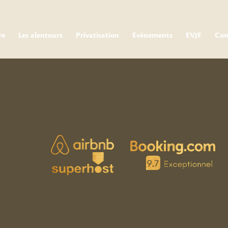
re
Les alentours
Privatisation
Evènements
EVJF
Con