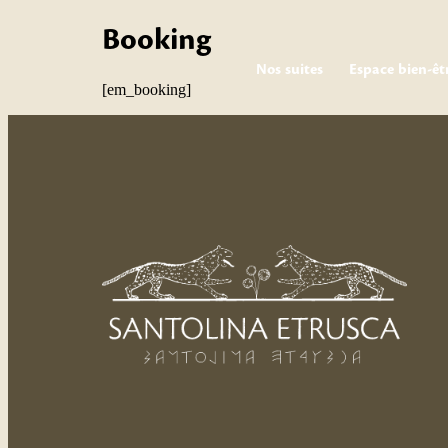
Booking
Nos suites
Espace bien-êt
[em_booking]