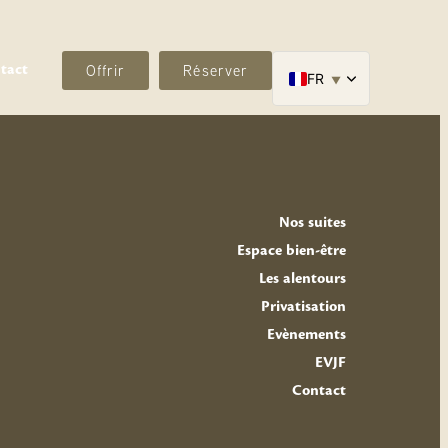
tact
Offrir
Réserver
FR
EN
Nos suites
Espace bien-être
Les alentours
Privatisation
Evènements
EVJF
Contact